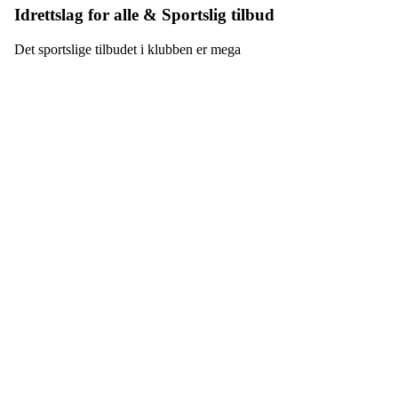
Idrettslag for alle & Sportslig tilbud
Det sportslige tilbudet i klubben er mega
Bossekop Ungdomslag
Thomasbakkveien 22, 9513 ALTA
Org. nr.: 936 326 048
+ 47 91 31 83 64
hovedstyret@bul-alta.no
Bli medlem i klubben!