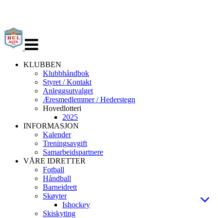
Veksle
navigasjon
KLUBBEN
Klubbhåndbok
Styret / Kontakt
Anleggsutvalget
Æresmedlemmer / Hederstegn
Hovedlotteri
2025
INFORMASJON
Kalender
Treningsavgift
Samarbeidspartnere
VÅRE IDRETTER
Fotball
Håndball
Barneidrett
Skøyter
Ishockey
Skiskyting