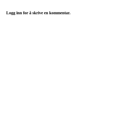
Logg inn for å skrive en kommentar.
Bossekop Ungdomslag
Thomasbakkveien 22, 9513 ALTA
Org. nr.: 936 326 048
+ 47 91 31 83 64
hovedstyret@bul-alta.no
Bli medlem i klubben!
Trykk her for innmelding