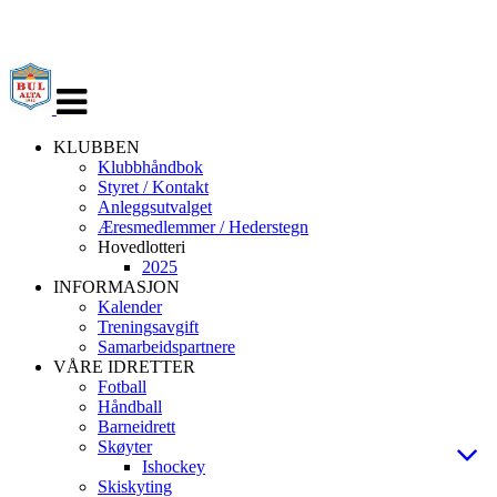
Veksle
navigasjon
KLUBBEN
Klubbhåndbok
Styret / Kontakt
Anleggsutvalget
Æresmedlemmer / Hederstegn
Hovedlotteri
2025
INFORMASJON
Kalender
Treningsavgift
Samarbeidspartnere
VÅRE IDRETTER
Fotball
Håndball
Barneidrett
Skøyter
Ishockey
Skiskyting